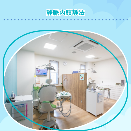
静脈内鎮静法